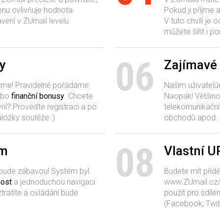
enu ovlivňuje hodnota
Pokud ji příjme a
ení v ZUmail levelu.
V tuto chvíli j
můžete šířit i p
06
y
Zajímavé
káme! Pravidelně pořádáme
Našim uživatelů
ebo
finanční bonusy
. Chcete
Naopak! Většino
yní? Proveďte registraci a po
telekomunikační
áložky soutěže :)
obchodů apod.
08
ém
Vlastní U
 bude zábavou! Systém byl
Budete mít přid
nost
a jednoduchou navigaci.
www.ZUmail.cz/j
ratíte a ovládání bude
použít pro sdíle
(Facebook, Twit