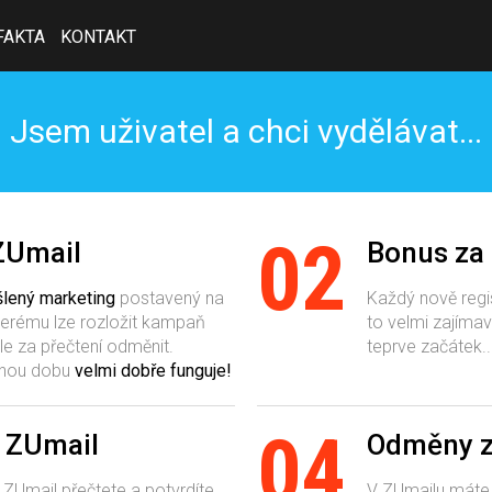
FAKTA
KONTAKT
Jsem uživatel a chci vydělávat...
02
ZUmail
Bonus za 
lený marketing
postavený na
Každý nově regis
erému lze rozložit kampaň
to velmi zajímav
le za přečtení odměnit.
teprve začátek..
ouhou dobu
velmi dobře funguje!
04
ý ZUmail
Odměny z
 ZUmail přečtete a potvrdíte,
V ZUmailu máte