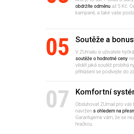
obdržíte odměnu
až 5 Kč. C
kampaně, a také vaše postav
05
Soutěže a bonus
V ZUmailu si uživatele hýč
soutěže o hodnotné ceny
n
vědět jaká soutěž probíhá n
přihlášení se podívejte do z
07
Komfortní syst
Obsluhovat ZUmail pro vás
navržen
s ohledem na přes
Garantujeme vám, že se nezt
hračkou.