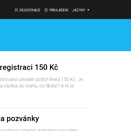
REGISTRACE
PŘIHLÁŠENÍ
JAZYKY
registraci 150 Kč
trovaný uživatel obdrží ihned 150 Kč. Je
á částka do startu, co říkáte? A to je
.
a pozvánky
 možnost odeslat známému pozvánku.