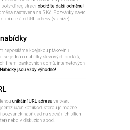
 potvrdí registraci,
obdržíte další odměnu!
e odměna nastavena na 5 Kč. Pozvánky navíc
omocí unikátní URL adresy (viz níže).
 nabídky
m neposíláme kdejakou ptákovinu.
u se jedná o nabídky slevových portálů,
ch firem, bankovních domů, internetových
Nabídky jsou vždy výhodné!
RL
ělenou
unikátní URL adresu
ve tvaru
semzuu/unikátníkód, kterou je možné
ní pozvánek například na sociálních sítích
ter) nebo v diskuzích apod.