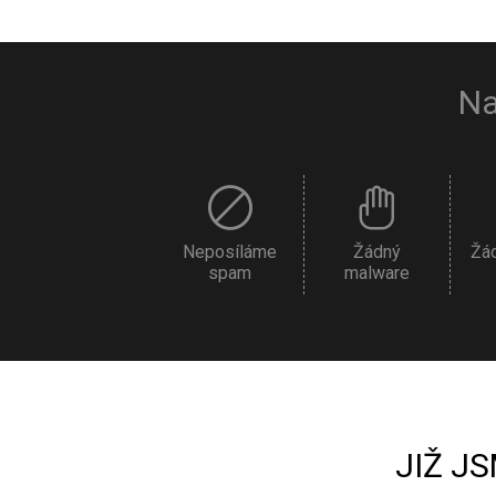
Na
Neposíláme
Žádný
Žá
spam
malware
JIŽ J