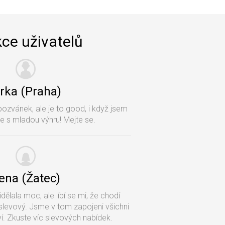
ce uživatelů
irka (Praha)
pozvánek, ale je to good, i když jsem
e s mladou výhru! Mejte se.
rena (Žatec)
dělala moc, ale líbí se mi, že chodí
slevový. Jsme v tom zapojeni všichni
í. Zkuste víc slevových nabídek.