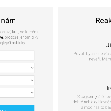
k nám
Reak
pohlaví, kraj, ve kterém
vě
, protože jenom díky
jlepší nabídky.
J
Povolil bych sice víc 
nevěřil. Mám
I
Sice jsem ještě nevi
dobré nabídky hlavně 
a moc nás to bav