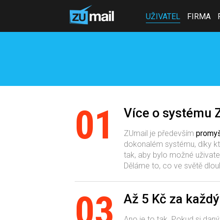
UŽIVATEL
FIRMA
01
Více o systému 
ZUmail je především
promyš
dokonalém systému, díky kt
tak, aby bylo možné uživate
Děláme to, co ve světě dl
03
Až 5 Kč za každ
Ano je to tak. Pokud si daný