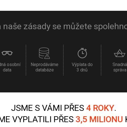
 naše zásady se můžete spolehn
dná osobní
Neprodáváme
Výplata do
Snadná
data
databáze
3 dnů
správa
JSME S VÁMI PŘES
4 ROKY
.
SME VYPLATILI PŘES
3,5 MILIONU