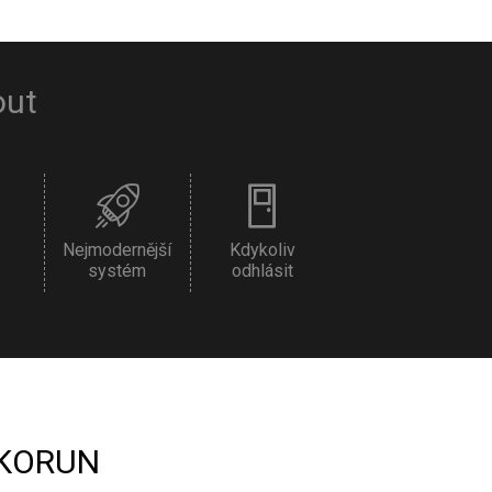
out
Nejmodernější
Kdykoliv
systém
odhlásit
KORUN