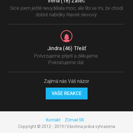
Irena (18) Žatec
Sice jsem ještě nevydělala moc, ale líbí se mi, že chodí
dobré nabídky hlavně slevový.
Jindra (46) Třešť
Potvrzujeme přijetí a děkujeme.
Pokračujeme dál.
Zajímá nás Váš názor
VAŠE REAKCE
Kontakt
ZUmail SK
Copyright © 2012 - 2019 | Všechna práva vyhrazena