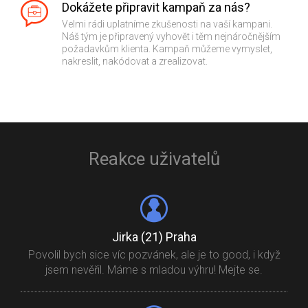
Dokážete připravit kampaň za nás?
Velmi rádi uplatníme zkušenosti na vaší kampani.
Náš tým je připravený vyhovět i těm nejnáročnějším
požadavkům klienta. Kampaň můžeme vymyslet,
nakreslit, nakódovat a zrealizovat.
Reakce uživatelů
Jirka (21) Praha
Povolil bych sice víc pozvánek, ale je to good, i když
jsem nevěřil. Máme s mladou výhru! Mejte se.