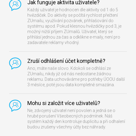
Jak funguje aktivita uživatele?
Každý uživatel je hodnocen dle aktivity od 1 do 5
hvězdiček. Do aktivity se počítá rychlost přečtení
ZUmailu, využívání pozvánek, přihlašování do
systému apod. Pokud klesnou hvězdičky pod 3, je
možný nižší příjem ZUmailů. Uživatel, který se
přihlásí jednou za čas a odklikne e-maily, není pro
zadavatele reklamy vhodný.
Zruší odhlášení účet kompletně?
Ano, máte naše slovo. Kdokoli se odhlásí ze
ZUmailu, nikdy již od nás nedostane žádnou
reklamu. Data uchováváme pro potřeby ÚOOU další
3 měsíce, poté jsou data kompletně smazána.
Mohu si založit více uživatelů?
Ne, zdvojený uživatel není povolen a jedná se o
hrubé porušení Všeobecných podmínek. Náš
systém každý den kontroluje duplicitu a při odhalení
budou zrušeny všechny účty bez náhrady.