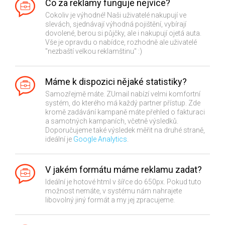
Co za reklamy funguje nejvíce?
Cokoliv je výhodné! Naši uživatelé nakupují ve
slevách, sjednávají výhodná pojištění, vybírají
dovolené, berou si půjčky, ale i nakupují ojetá auta.
Vše je opravdu o nabídce, rozhodně ale uživatelé
"nezbaští velkou reklamštinu" :)
Máme k dispozici nějaké statistiky?
Samozřejmě máte. ZUmail nabízí velmi komfortní
systém, do kterého má každý partner přístup. Zde
kromě zadávání kampaně máte přehled o fakturaci
a samotných kampaních, včetně výsledků.
Doporučujeme také výsledek měřit na druhé straně,
ideální je
Google Analytics
.
V jakém formátu máme reklamu zadat?
Ideální je hotové html v šířce do 650px. Pokud tuto
možnost nemáte, v systému nám nahrajete
libovolný jiný formát a my jej zpracujeme.