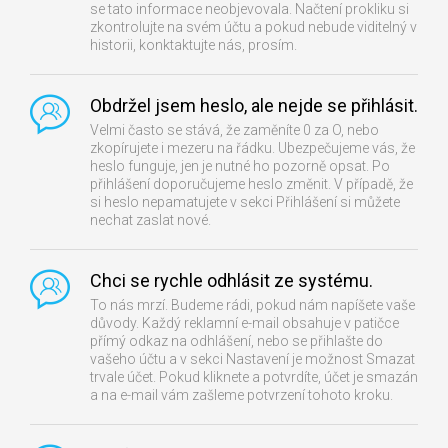
se tato informace neobjevovala. Načtení prokliku si
zkontrolujte na svém účtu a pokud nebude viditelný v
historii, konktaktujte nás, prosím.
Obdržel jsem heslo, ale nejde se přihlásit.
Velmi často se stává, že zaměníte 0 za O, nebo
zkopírujete i mezeru na řádku. Ubezpečujeme vás, že
heslo funguje, jen je nutné ho pozorně opsat. Po
přihlášení doporučujeme heslo změnit. V případě, že
si heslo nepamatujete v sekci Přihlášení si můžete
nechat zaslat nové.
Chci se rychle odhlásit ze systému.
To nás mrzí. Budeme rádi, pokud nám napíšete vaše
důvody. Každý reklamní e-mail obsahuje v patičce
přímý odkaz na odhlášení, nebo se přihlašte do
vašeho účtu a v sekci Nastavení je možnost Smazat
trvale účet. Pokud kliknete a potvrdíte, účet je smazán
a na e-mail vám zašleme potvrzení tohoto kroku.