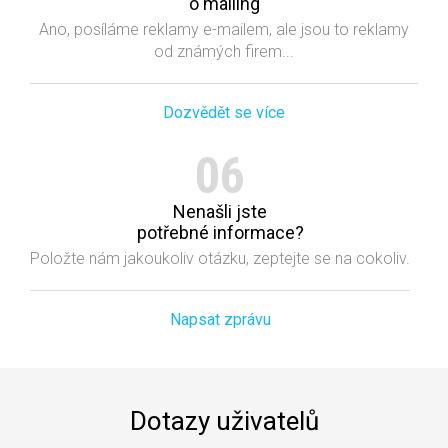
o mailing
Ano, posíláme reklamy e-mailem, ale jsou to reklamy
od známých firem...
Dozvědět se více
06
Nenašli jste
potřebné informace?
Položte nám jakoukoliv otázku, zeptejte se na cokoliv.
Napsat zprávu
Dotazy uživatelů