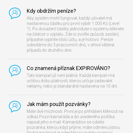
Kdy obdržím peníze?
Aby systém mohl fungovat, každý uživatel má
nastavenou částku pro první výběr 1 000 Kč (Level
1). Po dosažení částky jednoduše v systému kliknete
na žádost o výplatu. Zde si zvolíte způsob zaslání,
případně vyplníte číslo účtu, a je hotovo. Peníze
odesíláme do 3 pracovních dnů, v drtivé většině
případů do druhého dne.
Co znamená příznak EXPIROVÁNO?
Tato kampaň již není platná. Každá kampaň má
určitou dobu platnosti, kterou určuje zadavatel
reklamy, nebo je standardně nastavena na 10 dní.
Jak mám použít pozvánky?
Máte dvě možnosti. První je po přihlášení kliknout na
odkaz Pozvi kamaráda a do uvedeného políčka
napsat jeho e-mail. Kamarádovi se odešle
pozvánka, kterou když přijme, máte odměnu jistou.
Druhá možnost je odesílání pozvánky pomocí