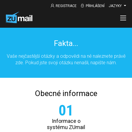
REGISTRACE
PŘIHLÁŠENÍ
JAZYKY
Fakta...
Vaše nejčastější otázky a odpovědi na ně naleznete právě
zde. Pokud jste svoji otázku nenašli, napište nám.
Obecné informace
01
Informace o
systému ZUmail