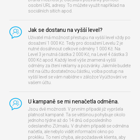
osobní URL adresy. To můžete využít například na
sociálních sítích apod.
Jak se dostanu na vyšší level?
Uživatel má možnost přestupu na vyšší level vždy po
dosažení 1 000 Kč. Tedy pro dosažení Levelu 2 je
nutné dosáhnout celkové odměny 1 000 Kč. Na
Level 3 je nutná částka 2 000 Kč, na Level 4 částka 3
000 Kč apod. Každý level výše znamená vyšší
odměny za čtení reklamy a pozvánky. Jakmile budete
mít na účtu dostatečnou částku, volba postup na
vyšší level se vám nabídne v záložce Vyúčtování ve
vašem účtu.
U kampaně se mi nenačetla odměna.
Jsou dvě možnosti. V prvním případě již vypršela
platnost kampaně. Ta se většinou pohybuje okolo
jednoho týdne až do 14 dnů od posledního
odeslaného ZUmailu. V druhém případě se odměna
načetla, ale nebylo vidět informační okno po
prokliku. To není chyba, ale požadavek klienta, aby