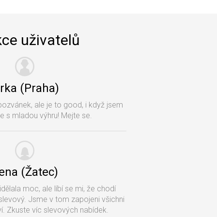
ce uživatelů
irka (Praha)
pozvánek, ale je to good, i když jsem
e s mladou výhru! Mejte se.
rena (Žatec)
dělala moc, ale líbí se mi, že chodí
slevový. Jsme v tom zapojeni všichni
í. Zkuste víc slevových nabídek.