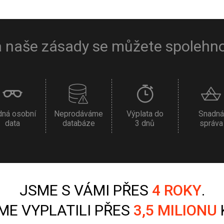
 naše zásady se můžete spolehn
dná osobní
Neprodáváme
Výplata do
Snadná
data
databáze
3 dnů
správa
JSME S VÁMI PŘES
4 ROKY
.
SME VYPLATILI PŘES
3,5 MILIONU