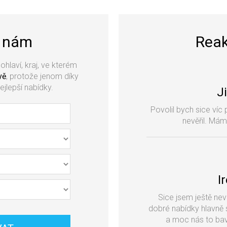
k nám
Reak
pohlaví, kraj, ve kterém
vě
, protože jenom díky
jlepší nabídky.
J
Povolil bych sice víc 
nevěřil. Mám
I
Sice jsem ještě nevi
dobré nabídky hlavně 
a moc nás to bav