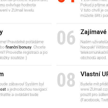
enu ovlivňuje hodnota
Pokud ji příjme a
ení v ZUmail levelu.
V tuto chvíli j
můžete šířit i p
06
y
Zajímavé
káme! Pravidelně pořádáme
Našim uživatelů
ebo
finanční bonusy
. Chcete
Naopak! Většino
yní? Proveďte registraci a po
telekomunikační
áložky soutěže :)
obchodů apod.
08
ém
Vlastní U
 bude zábavou! Systém byl
Budete mít přid
nost
a jednoduchou navigaci.
www.ZUmail.cz/j
ratíte a ovládání bude
použít pro sdíle
(Facebook, Twit