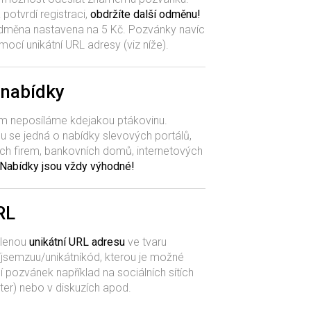
 potvrdí registraci,
obdržíte další odměnu!
e odměna nastavena na 5 Kč. Pozvánky navíc
omocí unikátní URL adresy (viz níže).
 nabídky
m neposíláme kdejakou ptákovinu.
u se jedná o nabídky slevových portálů,
ch firem, bankovních domů, internetových
Nabídky jsou vždy výhodné!
RL
ělenou
unikátní URL adresu
ve tvaru
semzuu/unikátníkód, kterou je možné
ní pozvánek například na sociálních sítích
ter) nebo v diskuzích apod.