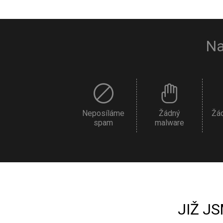
Na
Neposíláme
Žádný
Žá
spam
malware
JIŽ J