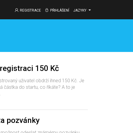
REGISTRACE
PŘIHLÁŠENÍ
JAZYKY
registraci 150 Kč
trovaný uživatel obdrží ihned 150 Kč. Je
á částka do startu, co říkáte? A to je
.
a pozvánky
 možnost odeslat známému pozvánku.