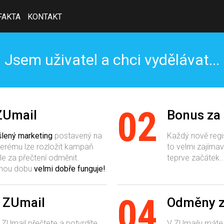
FAKTA
KONTAKT
Jsem uživatel a chci vydělávat...
02
ZUmail
Bonus za 
lený marketing
postavený na
Každý nově regis
erému lze rozložit kampaň
to velmi zajímav
le za přečtení odměnit.
teprve začátek..
ouhou dobu
velmi dobře funguje!
04
ý ZUmail
Odměny z
 ZUmail přečtete a potvrdíte,
V ZUmailu máte