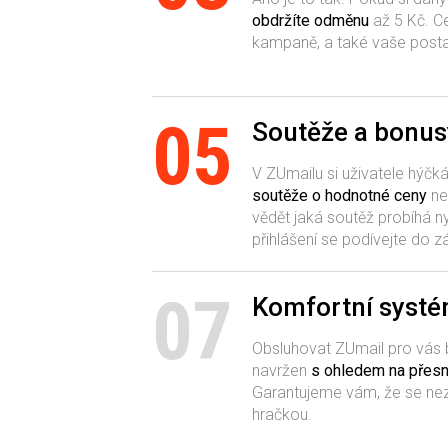
obdržíte odměnu
až 5 Kč. C
kampaně, a také vaše postav
05
Soutěže a bonus
V ZUmailu si uživatele hýč
soutěže o hodnotné ceny
n
vědět jaká soutěž probíhá n
přihlášení se podívejte do z
07
Komfortní syst
Obsluhovat ZUmail pro vás
navržen
s ohledem na přes
Garantujeme vám, že se nezt
hračkou.