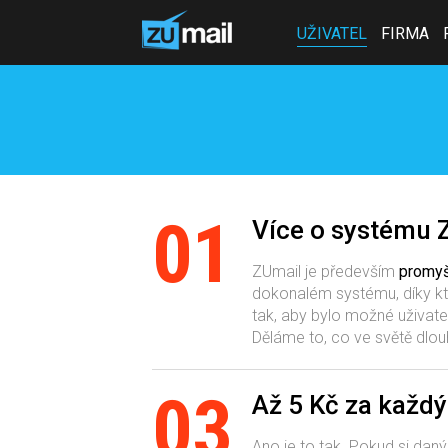
UŽIVATEL
FIRMA
01
Více o systému 
ZUmail je především
promyš
dokonalém systému, díky kt
tak, aby bylo možné uživate
Děláme to, co ve světě dl
03
Až 5 Kč za každ
Ano je to tak. Pokud si daný