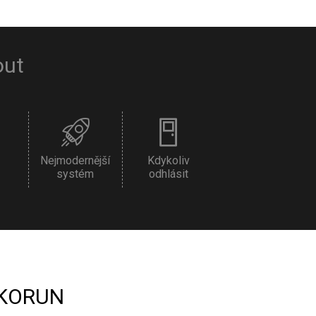
out
Nejmodernější
Kdykoliv
systém
odhlásit
KORUN