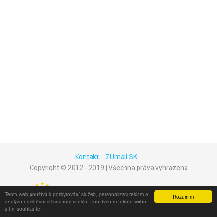
Kontakt
ZUmail SK
Copyright © 2012 - 2019 | Všechna práva vyhrazena
Tento web používá k poskytování služeb, personalizaci reklam a
Rozumím
analýze návštěvnosti soubory cookie. Používáním tohoto webu
s tím souhlasíte.