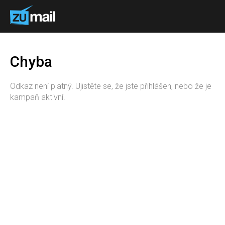
Chyba
Odkaz není platný. Ujistěte se, že jste přihlášen, nebo že je
kampaň aktivní.